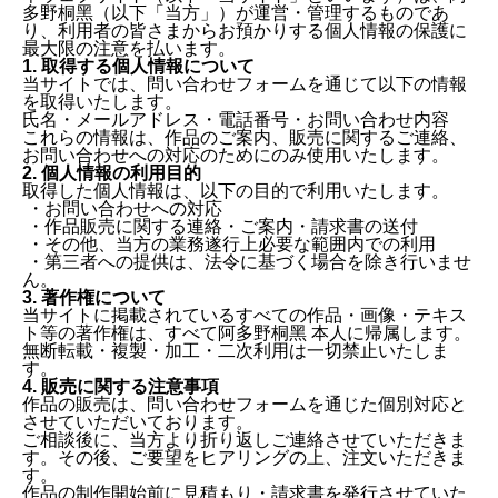
多野桐黑（以下「当方」）が運営・管理するものであ
り、利用者の皆さまからお預かりする個人情報の保護に
最大限の注意を払います。
1. 取得する個人情報について
当サイトでは、問い合わせフォームを通じて以下の情報
を取得いたします。
氏名・メールアドレス・電話番号・お問い合わせ内容
これらの情報は、作品のご案内、販売に関するご連絡、
お問い合わせへの対応のためにのみ使用いたします。
2. 個人情報の利用目的
取得した個人情報は、以下の目的で利用いたします。
・お問い合わせへの対応
・作品販売に関する連絡・ご案内・請求書の送付
・その他、当方の業務遂行上必要な範囲内での利用
・第三者への提供は、法令に基づく場合を除き行いませ
ん。
3. 著作権について
当サイトに掲載されているすべての作品・画像・テキス
ト等の著作権は、すべて阿多野桐黑 本人に帰属します。
無断転載・複製・加工・二次利用は一切禁止いたしま
す。
4. 販売に関する注意事項
作品の販売は、問い合わせフォームを通じた個別対応と
させていただいております。
ご相談後に、当方より折り返しご連絡させていただきま
す。その後、ご要望をヒアリングの上、注文いただきま
す。
作品の制作開始前に見積もり・請求書を発行させていた