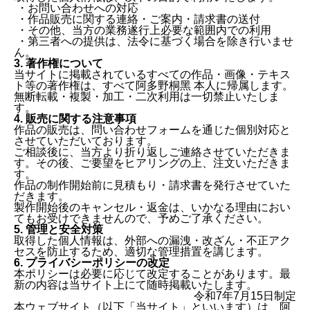
・お問い合わせへの対応
・作品販売に関する連絡・ご案内・請求書の送付
・その他、当方の業務遂行上必要な範囲内での利用
・第三者への提供は、法令に基づく場合を除き行いませ
ん。
3. 著作権について
当サイトに掲載されているすべての作品・画像・テキス
ト等の著作権は、すべて阿多野桐黑 本人に帰属します。
無断転載・複製・加工・二次利用は一切禁止いたしま
す。
4. 販売に関する注意事項
作品の販売は、問い合わせフォームを通じた個別対応と
させていただいております。
ご相談後に、当方より折り返しご連絡させていただきま
す。その後、ご要望をヒアリングの上、注文いただきま
す。
作品の制作開始前に見積もり・請求書を発行させていた
だきます。
製作開始後のキャンセル・返金は、いかなる理由におい
てもお受けできませんので、予めご了承ください。
5. 管理と安全対策
取得した個人情報は、外部への漏洩・改ざん・不正アク
セスを防止するため、適切な管理措置を講じます。
6. プライバシーポリシーの改定
本ポリシーは必要に応じて改定することがあります。最
新の内容は当サイト上にて随時掲載いたします。
令和7年7月15日制定
本ウェブサイト（以下「当サイト」といいます）は、阿