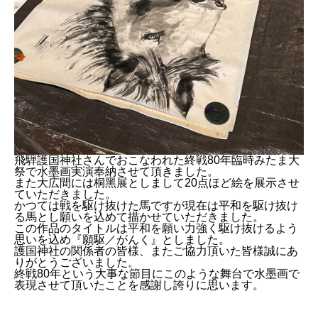
飛騨護国神社さんでおこなわれた終戦80年臨時みたま大
祭で水墨画実演奉納させて頂きました。
また大広間には桐黑展としまして20点ほど絵を展示させ
ていただきました。
かつては戦を駆け抜けた馬ですが現在は平和を駆け抜け
る馬とし願いを込めて描かせていただきました。
この作品のタイトルは平和を願い力強く駆け抜けるよう
思いを込め『願駆／がんく』としました。
護国神社の関係者の皆様、またご協力頂いた皆様誠にあ
りがとうございました。
終戦80年という大事な節目にこのような舞台で水墨画で
表現させて頂いたことを感謝し誇りに思います。